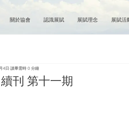
關於協會
認識展賦
展賦理念
展賦活
7月4日
讀畢需時 0 分鐘
 續刊 第十一期