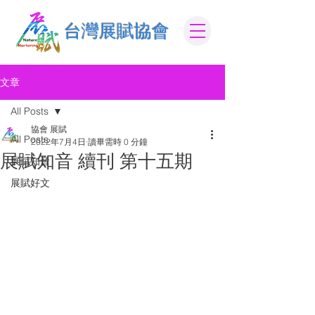
​台灣展賦協會
文章
All Posts
協會 展賦
All Posts
2022年7月4日
讀畢需時 0 分鐘
展賦知音 續刊 第十五期
展賦知音
展賦好文